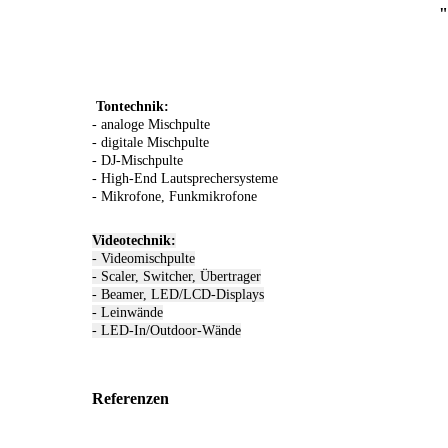
"
Tontechnik:
- analo
ge Mischpulte
- digitale Mischpulte
- DJ-Mischpulte
- High-End Lautsprechersysteme
- Mikrofone, Funkmikrofone
Videotechnik:
- Videomischpulte
- Scaler, Switcher, Übertrager
- Beamer, LED/LCD-Displays
- Leinwände
- LED-In/Outdoor-Wände
Ref