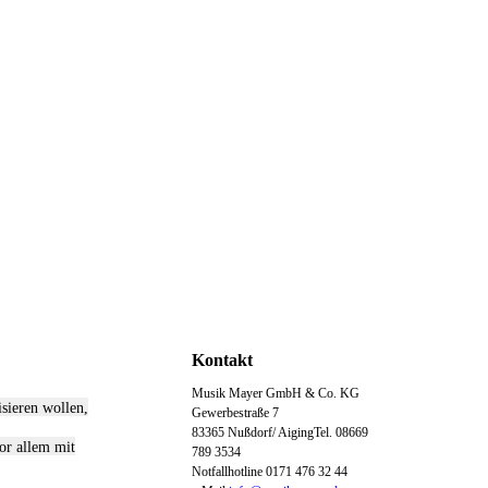
Kontakt
Musik Mayer GmbH & Co. KG
isieren wollen,
Gewerbestraße 7
83365 Nußdorf/ AigingTel. 08669
or allem mit
789 3534
Notfallhotline 0171 476 32 44