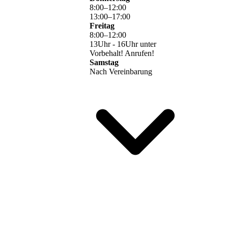
8
:
00
–
12
:
00
13
:
00
–
17
:
00
Freitag
8
:
00
–
12
:
00
13Uhr - 16Uhr unter
Vorbehalt! Anrufen!
Samstag
Nach Vereinbarung
Livestream Flyeraufkleber