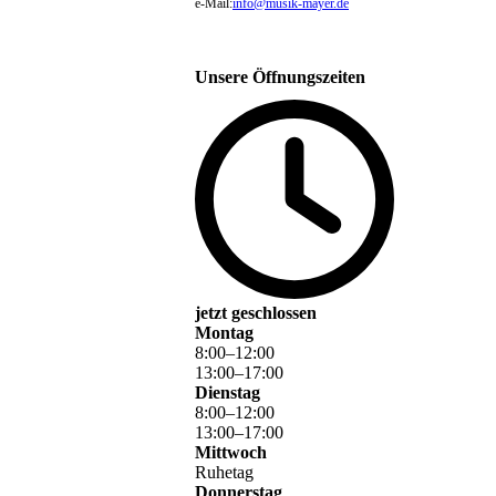
e-Mail:
info@musik-mayer.de
Unsere Öffnungszeiten
jetzt geschlossen
Montag
8
:
00
–
12
:
00
13
:
00
–
17
:
00
Dienstag
8
:
00
–
12
:
00
13
:
00
–
17
:
00
en
Mittwoch
Ruhetag
Donnerstag